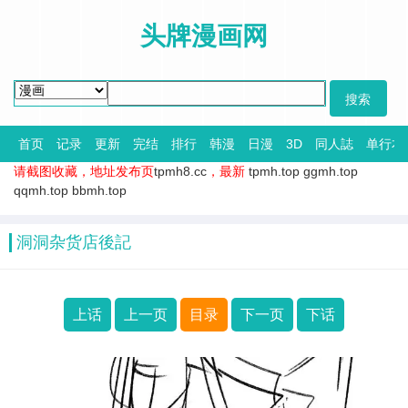
头牌漫画网
首页
记录
更新
完结
排行
韩漫
日漫
3D
同人誌
单行本
请截图收藏，地址发布页
tpmh8.cc
，最新
tpmh.top
ggmh.top
qqmh.top
bbmh.top
洞洞杂货店後記
上话
上一页
目录
下一页
下话