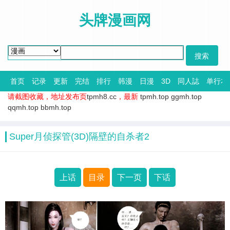
头牌漫画网
首页
记录
更新
完结
排行
韩漫
日漫
3D
同人誌
单行本
请截图收藏，地址发布页
tpmh8.cc
，最新
tpmh.top
ggmh.top
qqmh.top
bbmh.top
Super月侦探管(3D)隔壁的自杀者2
上话
目录
下一页
下话