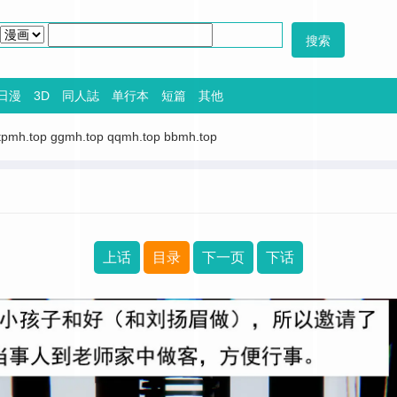
日漫
3D
同人誌
单行本
短篇
其他
tpmh.top
ggmh.top
qqmh.top
bbmh.top
上话
目录
下一页
下话