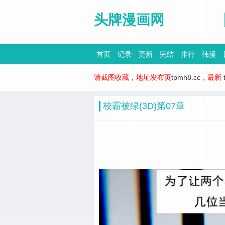
头牌漫画网
首页
记录
更新
完结
排行
韩漫
请截图收藏，地址发布页
tpmh8.cc
，最新
校霸被绿(3D)第07章